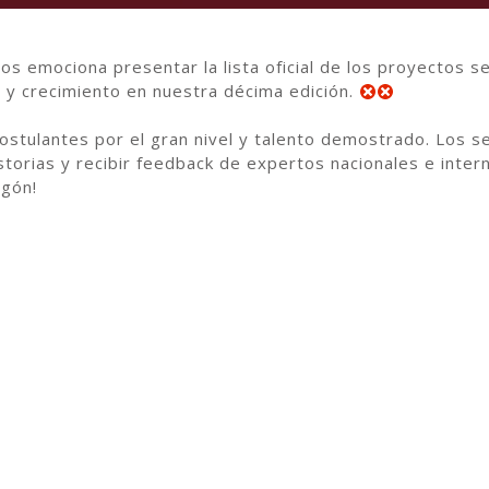
os emociona presentar la lista oficial de los proyectos 
 y crecimiento en nuestra décima edición.
postulantes por el gran nivel y talento demostrado. Los s
istorias y recibir feedback de expertos nacionales e inte
ogón!
 aquí:
https://bit.ly/4oMVMeb
tográfica Ajayu
bajada de Francia en el Perú | Ministerio de Europa y de
ooperación para América del Sur