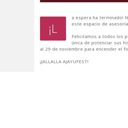
a espera ha terminado! N
¡L
este espacio de asesoría
Felicitamos a todos los 
única de potenciar sus h
al 29 de noviembre para encender el f
¡JALLALLA AJAYUFEST!
Mira la lista oficial de seleccionados
Organiza: Sapa Inti | Asociación Cinema
Apoyo: Chilemonos | Cultural Puno | Em
través de su Delegación Regional de C