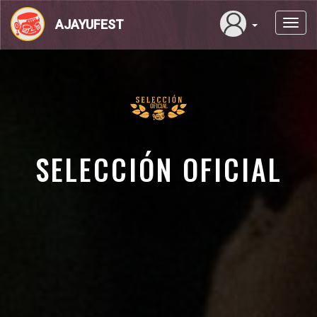
Pasar
al
AJAYUFEST
Toggl
contenido
navig
principal
SELECCIÓN OFICIAL