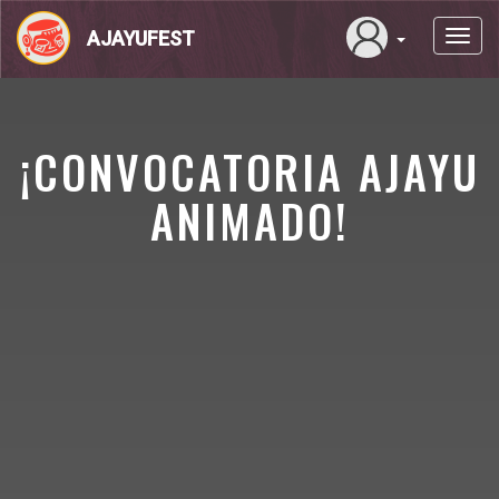
Pasar
al
AJAYUFEST
Toggl
contenido
navig
principal
¡CONVOCATORIA AJAYU
ANIMADO!