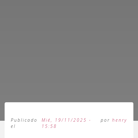
Publicado
Mié, 19/11/2025 -
por
henry
el
15:58